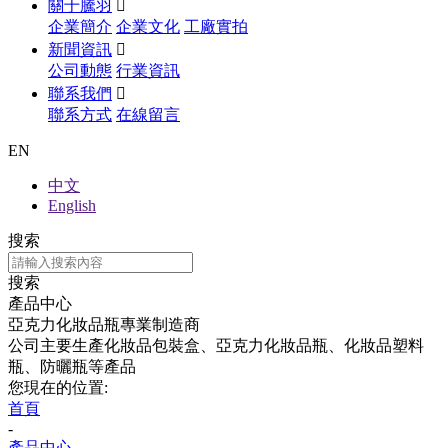
關于騰羽

企業簡介
企業文化
工廠實拍
新聞資訊

公司動態
行業資訊
聯系我們

聯系方式
在線留言
EN
中文
English
搜索
搜索
產品中心
亞克力化妝品瓶專業制造商
公司主要生產化妝品包裝盒、亞克力化妝品瓶、化妝品塑料
瓶、防曬瓶等產品
您現在的位置:
首頁
-
產品中心