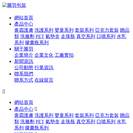
網站首頁
產品中心
膏霜護膚
洗護系列
嬰童系列
套裝系列
亞克力套裝
贈品
類
洗滌劑
PET
氣墊盒
走珠瓶
真空系列
口噴系列
水乳
系列
膠囊瓶系列
關于騰羽
企業簡介
企業文化
工廠實拍
新聞資訊
公司動態
行業資訊
聯系我們
聯系方式
在線留言

網站首頁
產品中心

膏霜護膚
洗護系列
嬰童系列
套裝系列
亞克力套裝
贈品
類
洗滌劑
PET
氣墊盒
走珠瓶
真空系列
口噴系列
水乳
系列
膠囊瓶系列