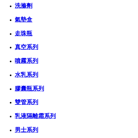
洗滌劑
氣墊盒
走珠瓶
真空系列
噴霧系列
水乳系列
膠囊瓶系列
雙管系列
乳液隔離霜系列
男士系列