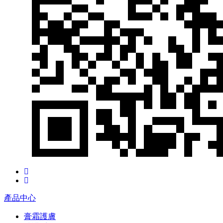
產品中心
膏霜護膚