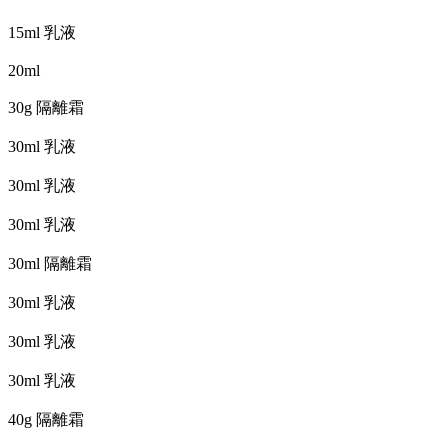
15ml 乳液
20ml
30g 隔離霜
30ml 乳液
30ml 乳液
30ml 乳液
30ml 隔離霜
30ml 乳液
30ml 乳液
30ml 乳液
40g 隔離霜