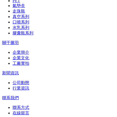
PET
氣墊盒
走珠瓶
真空系列
口噴系列
水乳系列
膠囊瓶系列
關于騰羽
企業簡介
企業文化
工廠實拍
新聞資訊
公司動態
行業資訊
聯系我們
聯系方式
在線留言