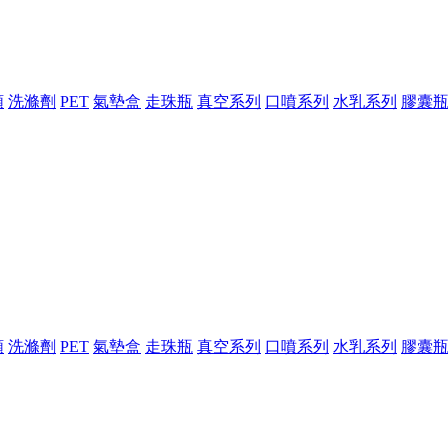
類
洗滌劑
PET
氣墊盒
走珠瓶
真空系列
口噴系列
水乳系列
膠囊
類
洗滌劑
PET
氣墊盒
走珠瓶
真空系列
口噴系列
水乳系列
膠囊