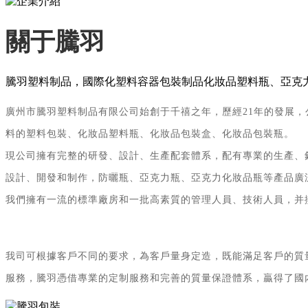
關于騰羽
騰羽塑料制品，國際化塑料容器包裝制品化妝品塑料瓶、亞克
廣州市騰羽塑料制品有限公司始創于千禧之年，歷經21年的發展，公
料的塑料包裝、化妝品塑料瓶、化妝品包裝盒、化妝品包裝瓶。
現公司擁有完整的研發、設計、生產配套體系，配有專業的生產、
設計、開發和制作，防曬瓶、亞克力瓶、亞克力化妝品瓶等產品廣
我們擁有一流的標準廠房和一批高素質的管理人員、技術人員，并擁
我司可根據客戶不同的要求，為客戶量身定造，既能滿足客戶的質量
服務，騰羽憑借專業的定制服務和完善的質量保證體系，贏得了國