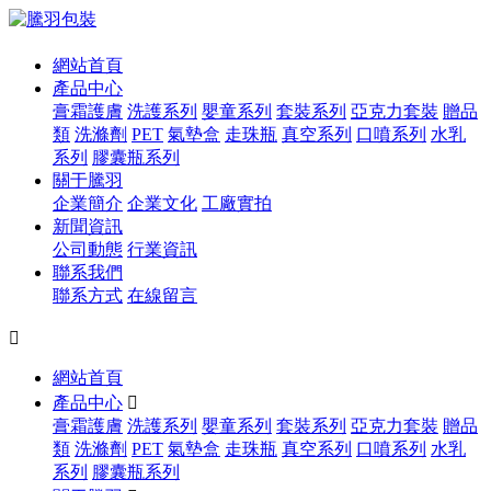
網站首頁
產品中心
膏霜護膚
洗護系列
嬰童系列
套裝系列
亞克力套裝
贈品
類
洗滌劑
PET
氣墊盒
走珠瓶
真空系列
口噴系列
水乳
系列
膠囊瓶系列
關于騰羽
企業簡介
企業文化
工廠實拍
新聞資訊
公司動態
行業資訊
聯系我們
聯系方式
在線留言

網站首頁
產品中心

膏霜護膚
洗護系列
嬰童系列
套裝系列
亞克力套裝
贈品
類
洗滌劑
PET
氣墊盒
走珠瓶
真空系列
口噴系列
水乳
系列
膠囊瓶系列