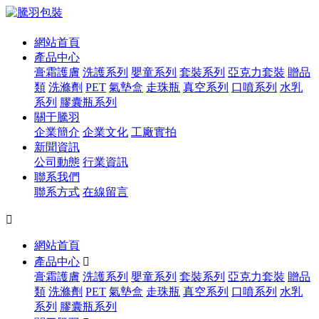
網站首頁
產品中心
膏霜護膚
洗護系列
嬰童系列
套裝系列
亞克力套裝
贈品
類
洗滌劑
PET
氣墊盒
走珠瓶
真空系列
口噴系列
水乳
系列
膠囊瓶系列
關于騰羽
企業簡介
企業文化
工廠實拍
新聞資訊
公司動態
行業資訊
聯系我們
聯系方式
在線留言

網站首頁
產品中心

膏霜護膚
洗護系列
嬰童系列
套裝系列
亞克力套裝
贈品
類
洗滌劑
PET
氣墊盒
走珠瓶
真空系列
口噴系列
水乳
系列
膠囊瓶系列