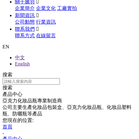
關于騰羽

企業簡介
企業文化
工廠實拍
新聞資訊

公司動態
行業資訊
聯系我們

聯系方式
在線留言
EN
中文
English
搜索
搜索
產品中心
亞克力化妝品瓶專業制造商
公司主要生產化妝品包裝盒、亞克力化妝品瓶、化妝品塑料
瓶、防曬瓶等產品
您現在的位置:
首頁
-
產品中心