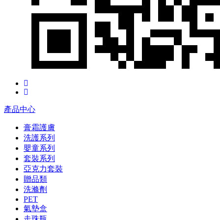
產品中心
膏霜護膚
洗護系列
嬰童系列
套裝系列
亞克力套裝
贈品類
洗滌劑
PET
氣墊盒
走珠瓶