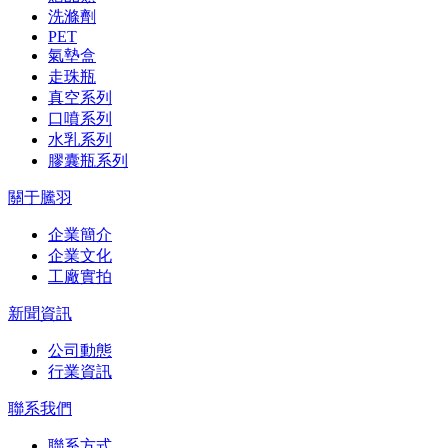
洗滌劑
PET
氣墊盒
走珠瓶
真空系列
口噴系列
水乳系列
膠囊瓶系列
關于騰羽
企業簡介
企業文化
工廠實拍
新聞資訊
公司動態
行業資訊
聯系我們
聯系方式