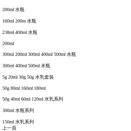
200ml 水瓶
160ml 200m 水瓶
238ml 400ml 水瓶
200ml
300ml 200ml 300ml 400ml 500ml 水瓶
300ml 400ml 500ml 水瓶
5g 20ml 30g 50g 水乳套裝
50g 80ml 160ml 180ml
50g 40ml 60ml 120ml 水乳系列
300ml 水瓶系列
150ml 水乳系列
上一頁