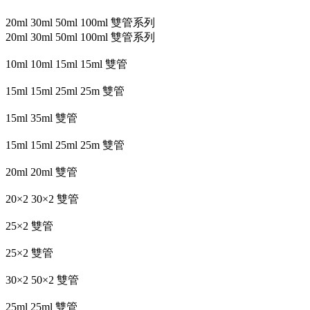
20ml 30ml 50ml 100ml 雙管系列
20ml 30ml 50ml 100ml 雙管系列
10ml 10ml 15ml 15ml 雙管
15ml 15ml 25ml 25m 雙管
15ml 35ml 雙管
15ml 15ml 25ml 25m 雙管
20ml 20ml 雙管
20×2 30×2 雙管
25×2 雙管
25×2 雙管
30×2 50×2 雙管
25ml 25ml 雙管