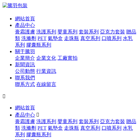
網站首頁
產品中心
膏霜護膚
洗護系列
嬰童系列
套裝系列
亞克力套裝
贈品
類
洗滌劑
PET
氣墊盒
走珠瓶
真空系列
口噴系列
水乳
系列
膠囊瓶系列
關于騰羽
企業簡介
企業文化
工廠實拍
新聞資訊
公司動態
行業資訊
聯系我們
聯系方式
在線留言

網站首頁
產品中心

膏霜護膚
洗護系列
嬰童系列
套裝系列
亞克力套裝
贈品
類
洗滌劑
PET
氣墊盒
走珠瓶
真空系列
口噴系列
水乳
系列
膠囊瓶系列