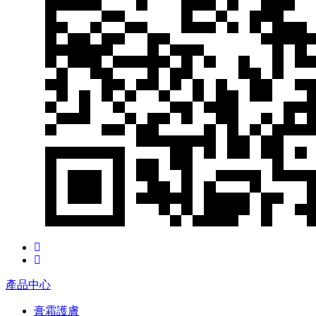
產品中心
膏霜護膚