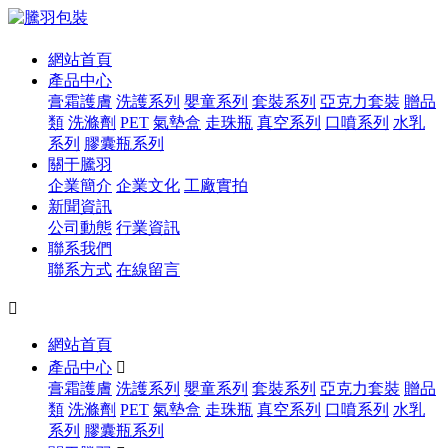
網站首頁
產品中心
膏霜護膚
洗護系列
嬰童系列
套裝系列
亞克力套裝
贈品
類
洗滌劑
PET
氣墊盒
走珠瓶
真空系列
口噴系列
水乳
系列
膠囊瓶系列
關于騰羽
企業簡介
企業文化
工廠實拍
新聞資訊
公司動態
行業資訊
聯系我們
聯系方式
在線留言

網站首頁
產品中心

膏霜護膚
洗護系列
嬰童系列
套裝系列
亞克力套裝
贈品
類
洗滌劑
PET
氣墊盒
走珠瓶
真空系列
口噴系列
水乳
系列
膠囊瓶系列