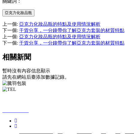
關鍵詞：
亞克力化妝品瓶
上一個
:
亞克力化妝品瓶的特點及使用情況解析
下一個
:
干貨分享，一分鐘帶你了解亞克力套裝的材質特點
上一個
:
亞克力化妝品瓶的特點及使用情況解析
下一個
:
干貨分享，一分鐘帶你了解亞克力套裝的材質特點
相關新聞
暫時沒有內容信息顯示
請先在網站后臺添加數據記錄。
全國免費咨詢熱線：
13760699678