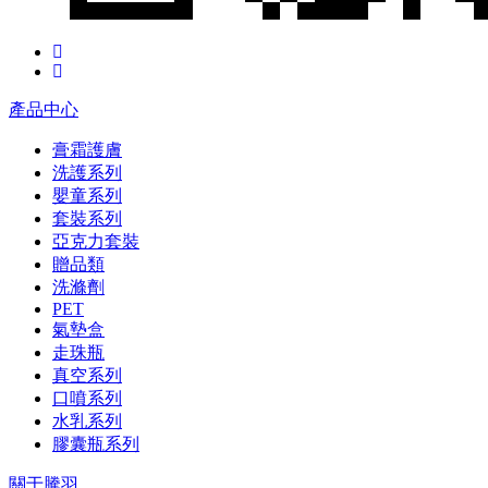
產品中心
膏霜護膚
洗護系列
嬰童系列
套裝系列
亞克力套裝
贈品類
洗滌劑
PET
氣墊盒
走珠瓶
真空系列
口噴系列
水乳系列
膠囊瓶系列
關于騰羽