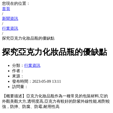
您現在的位置：
首頁
/
新聞資訊
/
行業資訊
/
探究亞克力化妝品瓶的優缺點
探究亞克力化妝品瓶的優缺點
分類：
行業資訊
作者：
來源：
發布時間：
2023-05-09 13:11
訪問量：
【概要描述】
亞克力化妝品瓶作為一種常見的包裝材料,它的
外觀美觀大方,透明度高,亞克力有較好的防紫外線性能,相對較
強，防摔、防腐、防霉,耐用性高