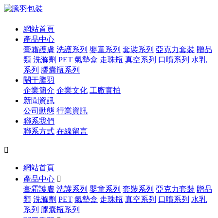
網站首頁
產品中心
膏霜護膚
洗護系列
嬰童系列
套裝系列
亞克力套裝
贈品
類
洗滌劑
PET
氣墊盒
走珠瓶
真空系列
口噴系列
水乳
系列
膠囊瓶系列
關于騰羽
企業簡介
企業文化
工廠實拍
新聞資訊
公司動態
行業資訊
聯系我們
聯系方式
在線留言

網站首頁
產品中心

膏霜護膚
洗護系列
嬰童系列
套裝系列
亞克力套裝
贈品
類
洗滌劑
PET
氣墊盒
走珠瓶
真空系列
口噴系列
水乳
系列
膠囊瓶系列