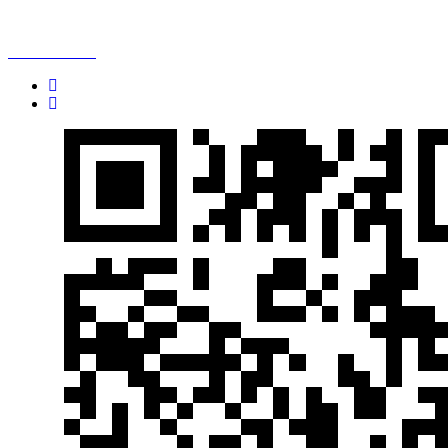
全國免費咨詢熱線：
13760699678