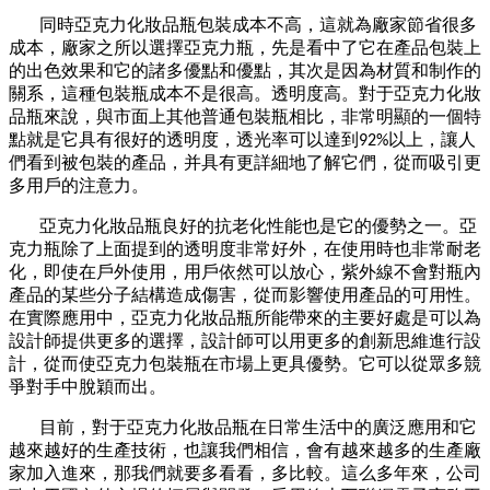
同時亞克力化妝品瓶
包裝成本不高
，這就為廠家節省很多
成本，
廠家之所以選擇亞克力瓶，先是看中了它在產品包裝上
的出色效果和它的諸多優點和優點，其次是因為材質和制作的
關系，這種包裝瓶成本不是很高。透明度高。對于
亞克力化妝
品瓶
來說，與市面上其他普通包裝瓶相比，
非常
明顯的一個特
點就是它具有很好的透明度，透光率可以達到
以上，讓人
92%
們看到被包裝的產品，并具有更詳細地了解它們，從而吸引更
多用戶的注意力。
亞克力化妝品瓶
良好的抗老化性能
也是它的優勢之一
。亞
克力瓶除了上面提到的透明度非常好外，在使用時也非常耐老
化，即使在戶外使用，用戶依然可以放心，紫外線不會對瓶內
產品的某些分子結構造成傷害，從而影響使用產品的可用性。
在實際應用中，
亞克力化妝品瓶
所能帶來的主要好處是可以為
設計師提供更多的選擇，設計師可以用更多的創新思維進行設
計，從而使亞克力包裝瓶在市場上更具優勢。它可以從眾多競
爭對手中脫穎而出。
目前，對于
亞克力化妝品瓶
在日常生活中的廣泛應用和它
越來越好的生產技術，也讓我們相信，會有越來越多的生產廠
家加入進來，那我們就要多看看，多比較。這么多年來，公司