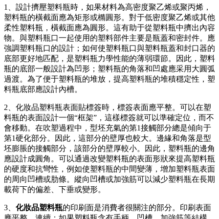
1、設計擠壓塑料瓶時，如果材料為高密度聚乙烯或聚丙烯，
塑料瓶的橫截面應為矩形或橢圓形。對于低密度聚乙烯或其他
柔性塑料瓶，橫截面應為圓形。這有助于從塑料瓶中擠出內容
物。與塑料瓶口一起使用的塑料部件主要是瓶蓋和密封件。應
強調塑料瓶口的設計；如何使塑料瓶口與塑料瓶蓋和封口器的
底部更好地匹配，是塑料瓶力學性能的薄弱環節。因此，塑料
瓶的底部一般設計為凹形；塑料瓶的角落和凹處應采用大圓弧
過渡。為了便于塑料瓶的堆放，提高塑料瓶的堆積穩定性，塑
料瓶底部應設計內槽。
2、化妝品塑料瓶表面貼標簽時，標簽表面應平整。可以在塑
料瓶的表面設計一個“框架”，這樣標簽就可以準確定位，而不
會移動。在吹塑過程中，型坯充氣的第1接觸部分總是傾向于
第1硬化部分。因此，這部分的壁厚也較大。邊緣和角落是型
坯膨脹的接觸部分，該部分的壁厚較小。因此，塑料瓶的邊角
應設計成圓角。可以通過改變塑料瓶的表面形狀來提高塑料瓶
的硬度和抗彎性，例如使塑料瓶的中間變薄，增加塑料瓶表面
的周向凹槽或肋條。縱向凹槽或加強筋可以減少塑料瓶在長期
載荷下的偏差、下垂或變形。
3、
化妝品塑料瓶
的印刷面是消費者很關注的部分。印刷表面
應平整、連續；如果塑料瓶含有手柄、凹槽、加強筋等結構，