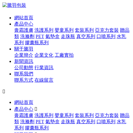
網站首頁
產品中心
膏霜護膚
洗護系列
嬰童系列
套裝系列
亞克力套裝
贈品
類
洗滌劑
PET
氣墊盒
走珠瓶
真空系列
口噴系列
水乳
系列
膠囊瓶系列
關于騰羽
企業簡介
企業文化
工廠實拍
新聞資訊
公司動態
行業資訊
聯系我們
聯系方式
在線留言

網站首頁
產品中心

膏霜護膚
洗護系列
嬰童系列
套裝系列
亞克力套裝
贈品
類
洗滌劑
PET
氣墊盒
走珠瓶
真空系列
口噴系列
水乳
系列
膠囊瓶系列